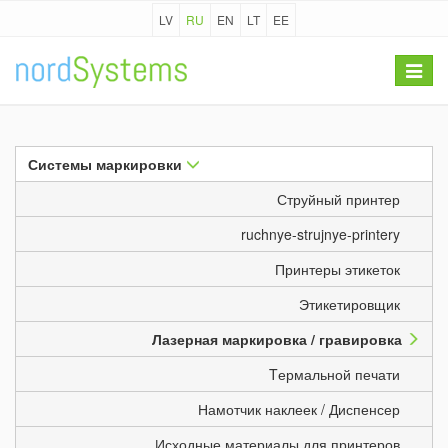
LV
RU
EN
LT
EE
Toggle
navigat
Системы маркировки
Струйный принтер
ruchnye-strujnye-printery
Принтеры этикеток
Этикетировщик
Лазерная маркировка / гравировка
Tермальной печати
Намотчик наклеек / Диспенсер
Исходные материалы для принтеров