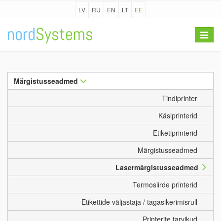
LV
RU
EN
LT
EE
Toggle
navigat
Märgistusseadmed
Tindiprinter
Käsiprinterid
Etiketiprinterid
Märgistusseadmed
Lasermärgistusseadmed
Termosiirde printerid
Etikettide väljastaja / tagasikerimisrull
Printerite tarvikud