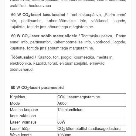
praktiliselt hooldusvaba
60 W CO
-laseri kasutusalad
/ Tootmiskuupäeva, „Parim enne”
2
info, partiinumbri, kahemõõtmelise info, vöötkoodi, logode,
kujutiste, fontide jms sõnumitega märgistamine.
60 W CO
-laser sobib materjalidele /
Tootmiskuupäeva, „Parim
2
enne” info, partiinumbri, kahemõõtmelise info, vöötkoodi, logode,
kujutiste, fontide jms sõnumitega märgistamine.
Tööstusalad /
Käsitöö, toit, joogid, kosmeetika, meditsiin,
elektroonika, kaablid, torud, ehitusmaterjalid, erinevad
tööstusharud.
60 W CO
-laseri parameetrid
2
Kirjeldus
CO2 Lasermärgistamine
Model
A600
Masina korpuse
Täisalumiinium
konstruktsioon
Laseri võimsus
60W
Laseri tüüp
CO
täismetallist raadiosagedustoru
2
Wave length
1060nm