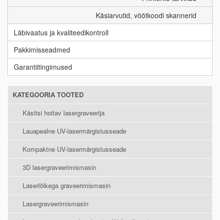
Käsiarvutid, vöötkoodi skannerid
Läbivaatus ja kvaliteedikontroll
Pakkimisseadmed
Garantiitingimused
KATEGOORIA TOOTED
Käsitsi hoitav lasergraveerija
Lauapealne UV-lasermärgistusseade
Kompaktne UV-lasermärgistusseade
3D lasergraveerimismasin
Laserlõikega graveerimismasin
Lasergraveerimismasin