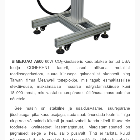
BIMEIGAO A600
60W CO
-kiudlaseris kasutatakse tuntud USA
2
tootja COHERENT laserit, laseri allikana metallist
raadiosagedustoru, suure kiirusega galvaanilist skannerit ning
Taiwani firma Meanwell toiteplokke, mis tagab esmaklassilise
efektiivsuse, maksimaalse lineaarse märgistamiskiiruse kuni
18 000 mm/s, mis vastab suurepäraselt ülitõhusa masstootmise
nõuetele.
See masin on stabiilne ja usaldusväärne, suurepärane
jõudlusega, pika kasutusajaga, seda saab ühendada tootmisliiniga
ning see võimaldab kiiresti ja puutevabalt kanda kiirelt liikuvatele
toodetele kvaliteetset lasermärgistust. Märgistamisteated on
järgmised: selge & hea, säilib püsivalt; Tinti ei tarbita, kulud
vähenevad; Saaste puudub, keskkonnasäästlik; Lihtne kasutada,