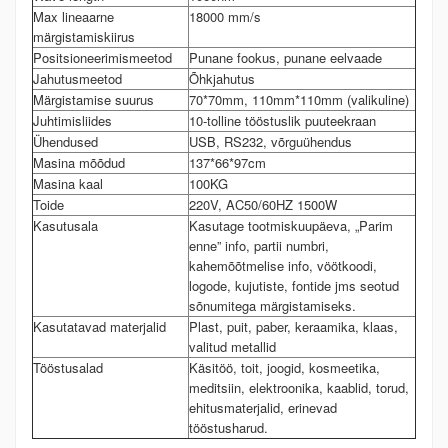
Max lineaarne
18000 mm/s
märgistamiskiirus
Positsioneerimismeetod
Punane fookus, punane eelvaade
Jahutusmeetod
Õhkjahutus
Märgistamise suurus
70*70mm, 110mm*110mm (valikuline)
Juhtimisliides
10-tolline tööstuslik puuteekraan
Ühendused
USB, RS232, võrguühendus
Masina mõõdud
137*66*97cm
Masina kaal
100KG
Toide
220V, AC50/60HZ 1500W
Kasutusala
Kasutage tootmiskuupäeva, „Parim
enne” info, partii numbri,
kahemõõtmelise info, vöötkoodi,
logode, kujutiste, fontide jms seotud
sõnumitega märgistamiseks.
Kasutatavad materjalid
Plast, puit, paber, keraamika, klaas,
valitud metallid
Tööstusalad
Käsitöö, toit, joogid, kosmeetika,
meditsiin, elektroonika, kaablid, torud,
ehitusmaterjalid, erinevad
tööstusharud.