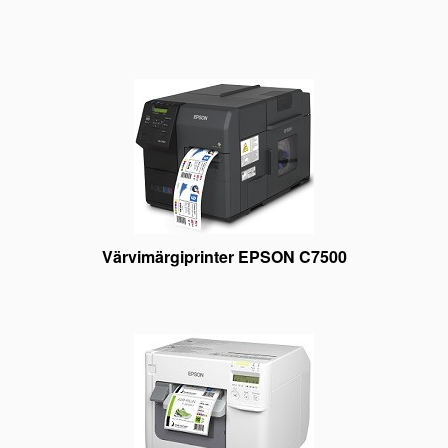
Värvimärgiprinter EPSON C7500