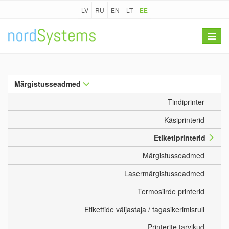
LV
RU
EN
LT
EE
Toggle
navigat
Märgistusseadmed
Tindiprinter
Käsiprinterid
Etiketiprinterid
Märgistusseadmed
Lasermärgistusseadmed
Termosiirde printerid
Etikettide väljastaja / tagasikerimisrull
Printerite tarvikud