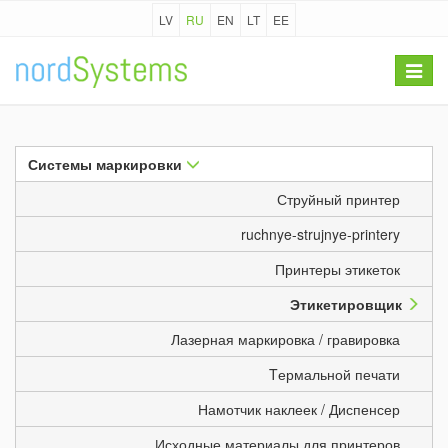
LV
RU
EN
LT
EE
Toggle
navigat
Системы маркировки
Струйный принтер
ruchnye-strujnye-printery
Принтеры этикеток
Этикетировщик
Лазерная маркировка / гравировка
Tермальной печати
Намотчик наклеек / Диспенсер
Исходные материалы для принтеров