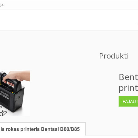
84
Produkti
Bent
print
PAJAU
ais rokas printeris Bentsai B80/B85