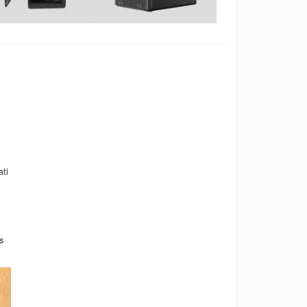
ati
s