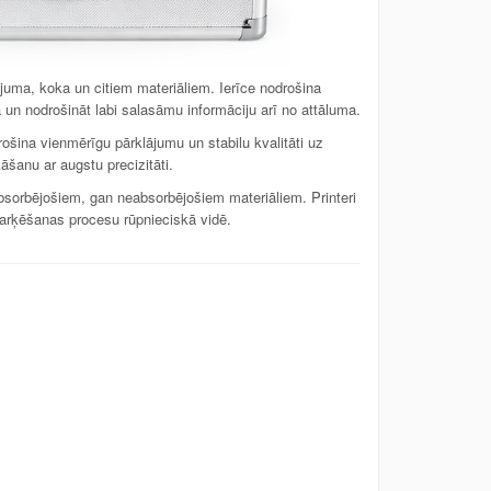
ojuma, koka un citiem materiāliem. Ierīce nodrošina
un nodrošināt labi salasāmu informāciju arī no attāluma.
rošina vienmērīgu pārklājumu un stabilu kvalitāti uz
šanu ar augstu precizitāti.
absorbējošiem, gan neabsorbējošiem materiāliem. Printeri
 marķēšanas procesu rūpnieciskā vidē.