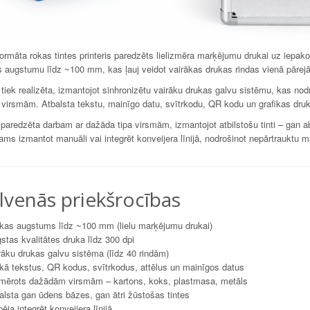
formāta rokas tintes printeris paredzēts lielizmēra marķējumu drukai uz iepak
 augstumu līdz ~100 mm, kas ļauj veidot vairākas drukas rindas vienā pārejā 
tiek realizēta, izmantojot sinhronizētu vairāku drukas galvu sistēmu, kas nod
 virsmām. Atbalsta tekstu, mainīgo datu, svītrkodu, QR kodu un grafikas drukā
 paredzēta darbam ar dažāda tipa virsmām, izmantojot atbilstošu tinti – gan 
ams izmantot manuāli vai integrēt konveijera līnijā, nodrošinot nepārtrauktu
lvenās priekšrocības
kas augstums līdz ~100 mm (lielu marķējumu drukai)
tas kvalitātes druka līdz 300 dpi
āku drukas galvu sistēma (līdz 40 rindām)
ā tekstus, QR kodus, svītrkodus, attēlus un mainīgos datus
mērots dažādām virsmām – kartons, koks, plastmasa, metāls
lsta gan ūdens bāzes, gan ātri žūstošas tintes
ēja integrēt konveijera līnijā