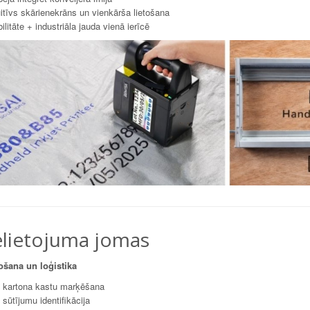
itīvs skārienekrāns un vienkārša lietošana
litāte + industriāla jauda vienā ierīcē
elietojuma jomas
ošana un loģistika
kartona kastu marķēšana
sūtījumu identifikācija