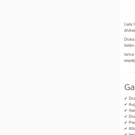
Liela 
drukas
Druka 
lielām
Ierīce
iespēj
Ga
✔ Dru
✔ Augs
✔ Vair
✔ Druk
✔ Pie
✔ Atba
✔ Iesp