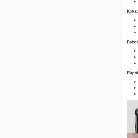
Kokap
Ražo
Rūpni