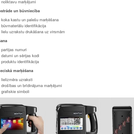
noliktavu marķējumi
strāde un būvniecība
koka kastu un palešu marķēšana
būvmateriālu identifikācija
lielu uzrakstu drukāšana uz virsmām
šana
partijas numuri
datumi un sērijas kodi
produktu identifikācija
eciskā marķēšana
lielizmēra uzraksti
drošības un brīdinājuma marķējumi
grafiskie simboli