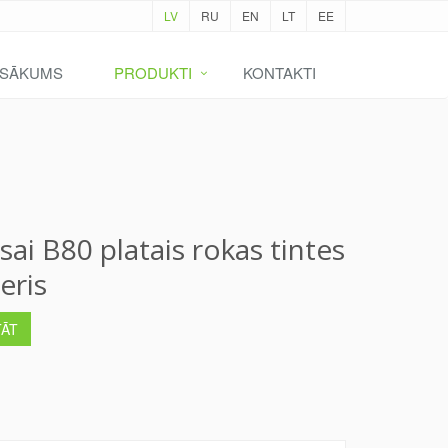
LV
RU
EN
LT
EE
SĀKUMS
PRODUKTI
KONTAKTI
sai B80 platais rokas tintes
eris
TĀT