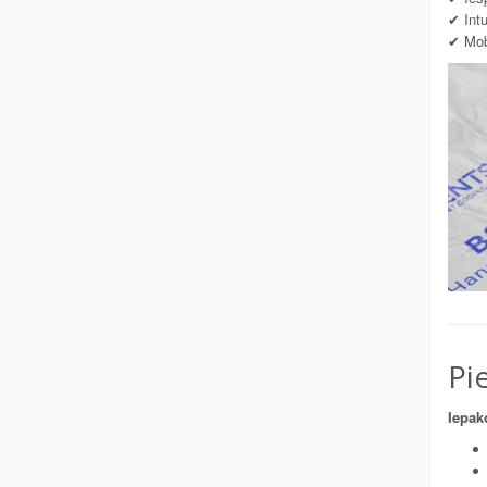
✔ Intu
✔ Mobi
Pi
Iepak