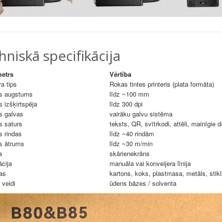
hniskā specifikācija
etrs
Vērtība
ra tips
Rokas tintes printeris (plata formāta)
s augstums
līdz ~100 mm
 izšķirtspēja
līdz 300 dpi
s galvas
vairāku galvu sistēma
s saturs
teksts, QR, svītrkodi, attēli, mainīgie d
s rindas
līdz ~40 rindām
s ātrums
līdz ~30 m/min
a
skārienekrāns
ācija
manuāla vai konveijera līnija
as
kartons, koks, plastmasa, metāls, stikl
 veidi
ūdens bāzes / solventa