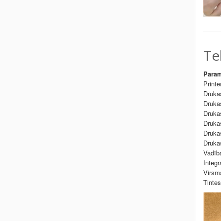
Te
Param
Printe
Druka
Drukas
Druka
Druka
Druka
Druka
Vadīb
Integr
Virsm
Tintes