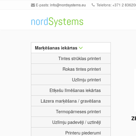
E-pasts:
info@nordsystems.eu
Telefons: +371 2 83620
Marķēšanas iekārtas
Tintes strūklas printeri
Rokas tintes printeri
Uzlīmju printeri
Etiķešu līmēšanas iekārtas
Lāzera marķēšana / gravēšana
Termopārneses printeri
Z
Uzlīmju padevēji / uztinēji
Printeru piederumi