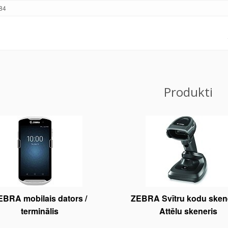
84
Produkti
EBRA mobilais dators /
ZEBRA Svītru kodu skene
terminālis
Attēlu skeneris