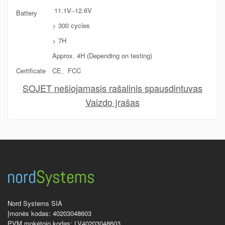
11.1V--12.6V
Battery
> 300 cycles
> 7H
Approx. 4H (Depending on testing)
Certificate
CE、FCC
SOJET nešiojamasis rašalinis spausdintuvas
Vaizdo įrašas
Nord Systems SIA
Įmonės kodas: 40203048603
PVM mokėtojo kodas: LV40203048603