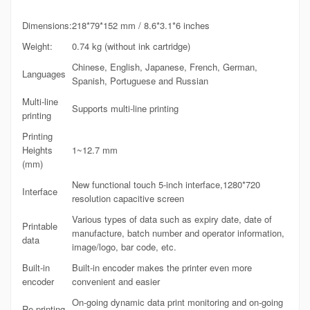
Dimensions:
218*79*152 mm / 8.6*3.1*6 inches
Weight:
0.74 kg (without ink cartridge)
Chinese, English, Japanese, French, German,
Languages
Spanish, Portuguese and Russian
Multi-line
Supports multi-line printing
printing
Printing
Heights
1~12.7 mm
(mm)
New functional touch 5-inch interface,1280*720
Interface
resolution capacitive screen
Various types of data such as expiry date, date of
Printable
manufacture, batch number and operator information,
data
image/logo, bar code, etc.
Built-in
Built-in encoder makes the printer even more
encoder
convenient and easier
On-going dynamic data print monitoring and on-going
Re-printing