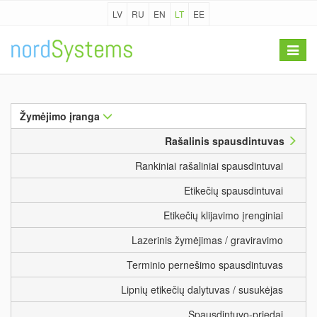
LV
RU
EN
LT
EE
Toggle
navigat
Žymėjimo įranga
Rašalinis spausdintuvas
Rankiniai rašaliniai spausdintuvai
Etikečių spausdintuvai
Etikečių klijavimo įrenginiai
Lazerinis žymėjimas / graviravimo
Terminio pernešimo spausdintuvas
Lipnių etikečių dalytuvas / susukėjas
Spausdintuvo-priedai