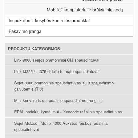
Mobilieji kompiuteriai ir brūkšninių kodų
Inspekcijos ir kokybės kontrolės produktai
Pakavimo įranga
PRODUKTŲ KATEGORIJOS
Linx 9000 serijos pramoniniai CIJ spausdintuvai
Linx IJ355 / IJ375 didelio formato spausdintuvai
Sojet 8000 pramoninis spausdintuvas su 8 spausdinimo
galvutėmis (TIJ)
Mini konvejeris su rašalinio spausdinimo įrenginiu
EPAL padėklų žymėjimui – Yeacode rašalinis spausdintuvas
Sojet MoEco | MoTix 4000 Aukštos raiškos rašaliniai
spausdintuvai