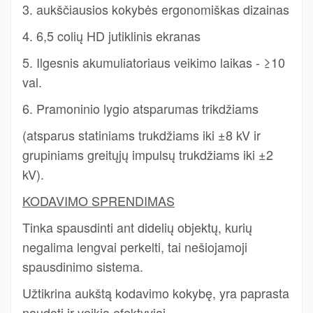
3. aukščiausios kokybės ergonomiškas dizainas
4. 6,5 colių HD jutiklinis ekranas
5. Ilgesnis akumuliatoriaus veikimo laikas - ≥10
val.
6. Pramoninio lygio atsparumas trikdžiams
(atsparus statiniams trukdžiams iki ±8 kV ir
grupiniams greitųjų impulsų trukdžiams iki ±2
kV).
KODAVIMO SPRENDIMAS
Tinka spausdinti ant didelių objektų, kurių
negalima lengvai perkelti, tai nešiojamoji
spausdinimo sistema.
Užtikrina aukštą kodavimo kokybę, yra paprasta
naudoti ir veikia efektyviai.