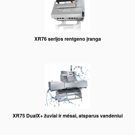
XR76 serijos rentgeno įranga
XR75 DualX+ žuviai ir mėsai, atsparus vandeniui