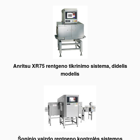
Anritsu XR75 rentgeno tikrinimo sistema, didelis
modelis
Šoninio vaizdo rentgeno kontrolės sistemos