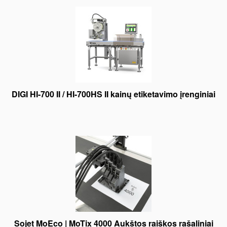
DIGI HI-700 II / HI-700HS II kainų etiketavimo įrenginiai
Sojet MoEco | MoTix 4000 Aukštos raiškos rašaliniai