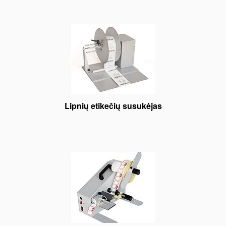
Lipnių etikečių susukėjas