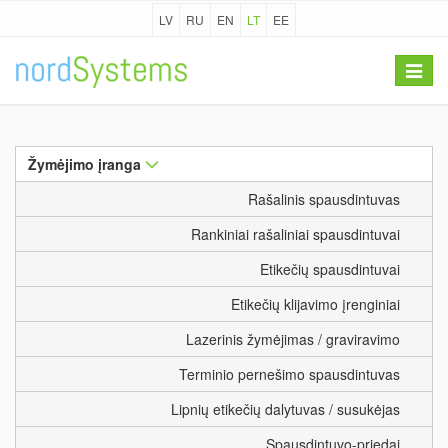
LV
RU
EN
LT
EE
Toggle
navigat
Žymėjimo įranga
Rašalinis spausdintuvas
Rankiniai rašaliniai spausdintuvai
Etikečių spausdintuvai
Etikečių klijavimo įrenginiai
Lazerinis žymėjimas / graviravimo
Terminio pernešimo spausdintuvas
Lipnių etikečių dalytuvas / susukėjas
Spausdintuvo-priedai