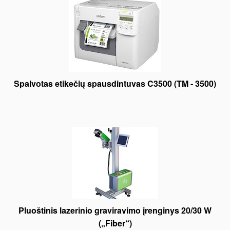
Spalvotas etikečių spausdintuvas C3500 (TM - 3500)
Pluoštinis lazerinio graviravimo įrenginys 20/30 W
(„Fiber“)