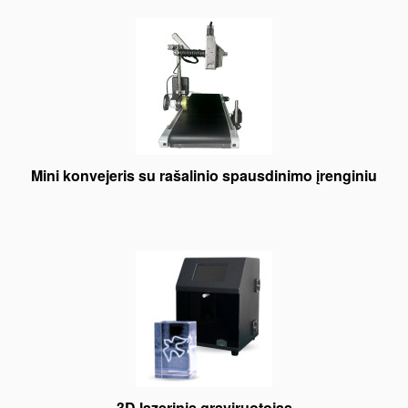
Mini konvejeris su rašalinio spausdinimo įrenginiu
3D lazerinis graviruotojas