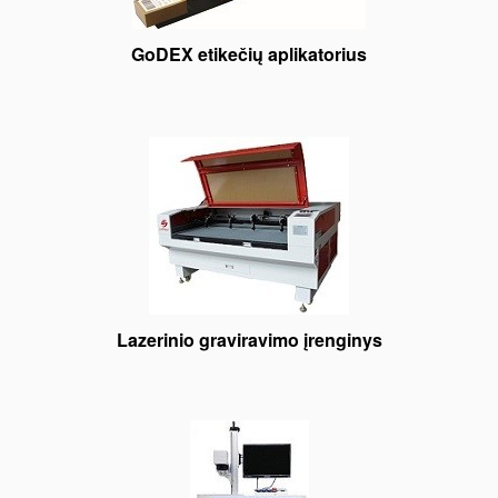
GoDEX etikečių aplikatorius
Lazerinio graviravimo įrenginys